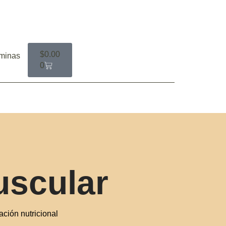
$
0.00
aminas
0
uscular
ción nutricional