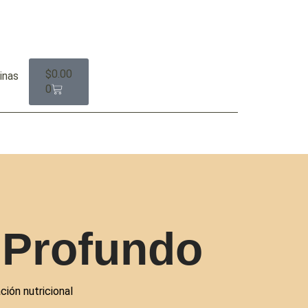
$
0.00
inas
0
 Profundo
ión nutricional