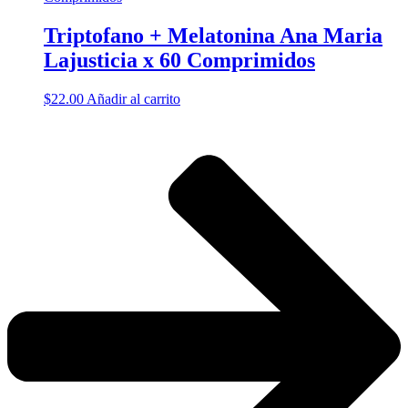
Triptofano + Melatonina Ana Maria
Lajusticia x 60 Comprimidos
$
22.00
Añadir al carrito