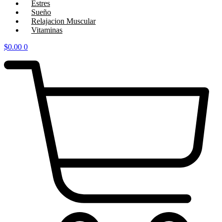
Estres
Sueño
Relajacion Muscular
Vitaminas
$
0.00
0